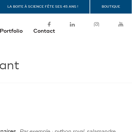
LA BOITE À SCIENCE FÊTE SES 45 ANS !
BOUTIQUE
Portfolio
Contact
vant
inaires.
Par exemple : python royal, salamandre,