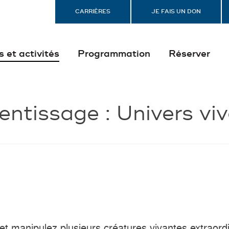
CARRIÈRES
JE FAIS UN DON
s et activités
Programmation
Réserver
entissage :
Univers vi
t manipulez plusieurs créatures vivantes extraord