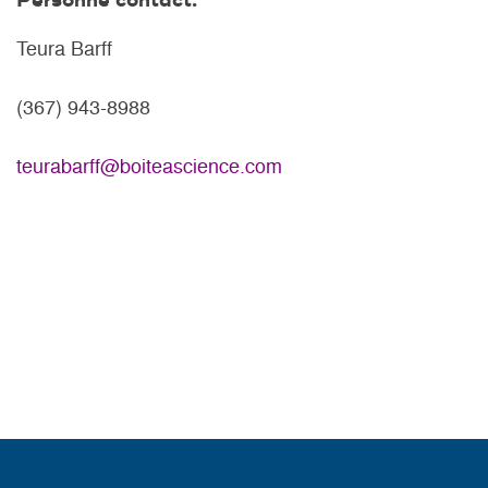
Personne contact:
Teura Barff
(367) 943-8988
teurabarff@boiteascience.com