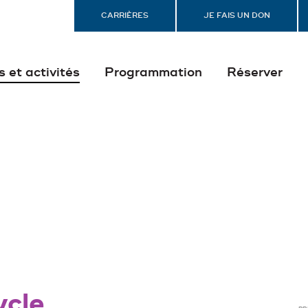
CARRIÈRES
JE FAIS UN DON
s et activités
Programmation
Réserver
ycle