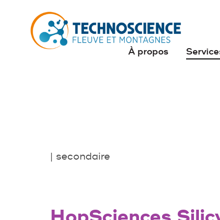
À propos
Service
| secondaire
HopSciences Silic