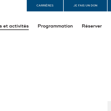
CARRIÈRES
JE FAIS UN DON
s et activités
Programmation
Réserver