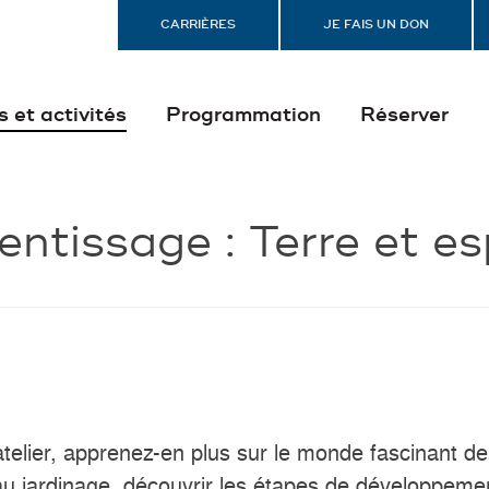
CARRIÈRES
JE FAIS UN DON
s et activités
Programmation
Réserver
entissage :
Terre et e
atelier, apprenez-en plus sur le monde fascinant d
au jardinage, découvrir les étapes de développemen