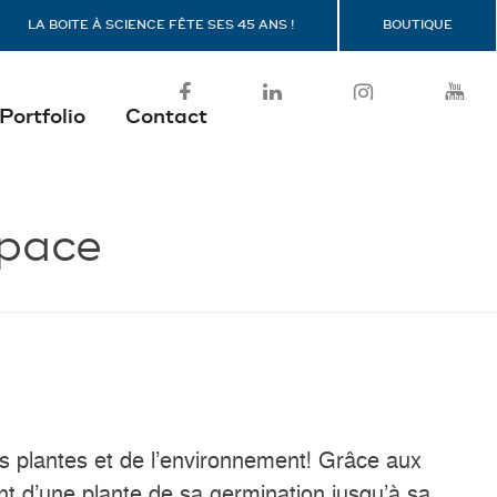
LA BOITE À SCIENCE FÊTE SES 45 ANS !
BOUTIQUE
Portfolio
Contact
space
es plantes et de l’environnement! Grâce aux
t d’une plante de sa germination jusqu’à sa