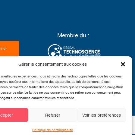
Membre du :
Gérer le consentement aux cookies
Grand partenaire :
es meilleures expériences, nous utilisons des technologies telles que les cookies
et/ou accéder aux informations des appareils. Le fait de consentir à ces
nous permettra de traiter des données telles que le comportement de navigation
ques sur ce site. Le fait de ne pas consentir ou de retirer son consentement peut
 négatif sur certaines caractéristiques et fonctions.
cepter
Refuser
Voir les préférences
Politique de confidentialité