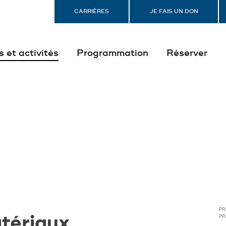
CARRIÈRES
JE FAIS UN DON
s et activités
Programmation
Réserver
PR
tériaux
PR