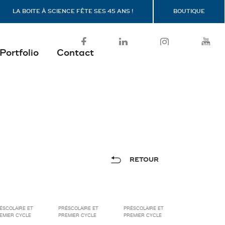
LA BOITE À SCIENCE FÊTE SES 45 ANS !
BOUTIQUE
Portfolio
Contact
RETOUR
ÉSCOLAIRE ET
PRÉSCOLAIRE ET
PRÉSCOLAIRE ET
EMIER CYCLE
PREMIER CYCLE
PREMIER CYCLE