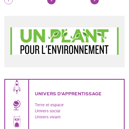
2
3
1
UNIVERS D'APPRENTISSAGE
Terre et espace
Univers social
Univers vivant