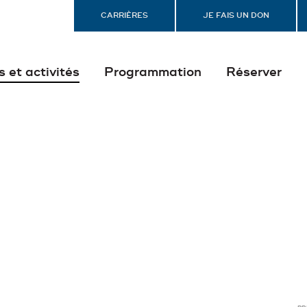
CARRIÈRES
JE FAIS UN DON
s et activités
Programmation
Réserver