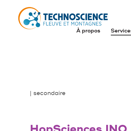
À propos
Service
| secondaire
HopSciences INO