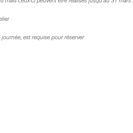
 mais ceux-ci peuvent être réalisés jusqu’au 31 mars
elier
ournée, est requise pour réserver