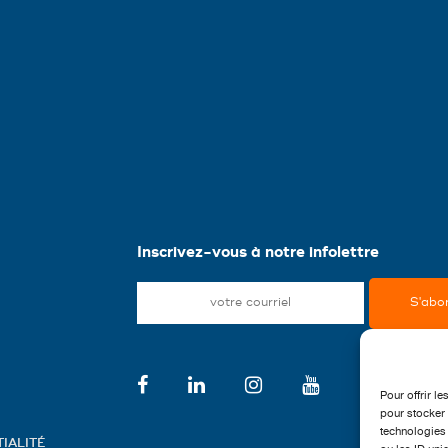
Inscrivez-vous à notre infolettre
Pour offrir l
pour stocker 
technologies 
IALITÉ