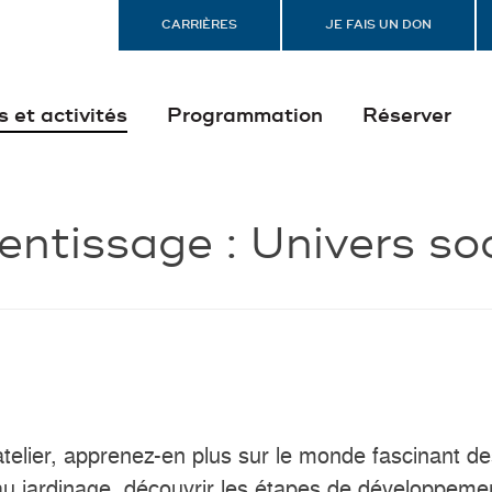
CARRIÈRES
JE FAIS UN DON
s et activités
Programmation
Réserver
entissage :
Univers soc
atelier, apprenez-en plus sur le monde fascinant d
au jardinage, découvrir les étapes de développemen